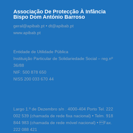
Associação De Protecção À Infância
Bispo Dom António Barroso
geral@apibab.pt • dt@apibab.pt
www.apibab.pt
Entidade de Utilidade Pública
Instituição Particular de Solidariedade Social – reg.nº
36/88
NIF: 500 878 650
NISS 200 033 670 44
Largo 1.º de Dezembro s/n . 4000-404 Porto Tel. 222
002 539 (chamada de rede fixa nacional) • Telm. 918
844 983 (chamada de rede móvel nacional) • Fax.
222 088 421