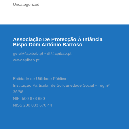
Uncategorized
Associação De Protecção À Infância
Bispo Dom António Barroso
geral@apibab.pt • dt@apibab.pt
www.apibab.pt
Entidade de Utilidade Pública
Instituição Particular de Solidariedade Social – reg.nº
36/88
NIF: 500 878 650
NISS 200 033 670 44