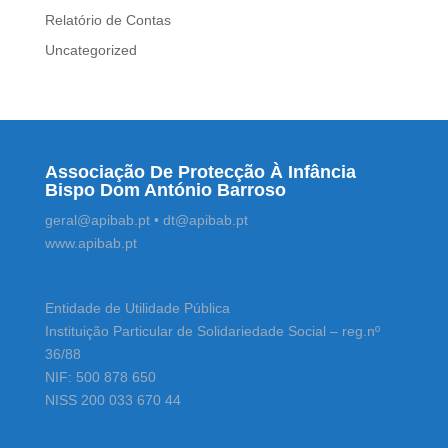
Relatório de Contas
Uncategorized
Associação De Protecção À Infância
Bispo Dom António Barroso
geral@apibab.pt • dt@apibab.pt
www.apibab.pt
Entidade de Utilidade Pública
Instituição Particular de Solidariedade Social – reg.nº
36/88
NIF: 500 878 650
NISS 200 033 670 44