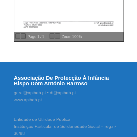
Page
1
/
1
Zoom
100%
Associação De Protecção À Infância
Bispo Dom António Barroso
geral@apibab.pt • dt@apibab.pt
www.apibab.pt
Entidade de Utilidade Pública
Instituição Particular de Solidariedade Social – reg.nº
36/88