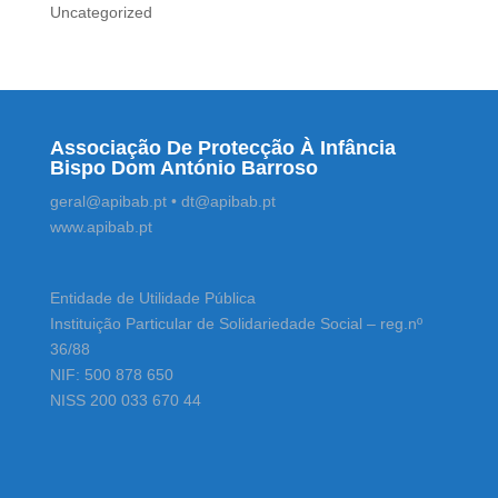
Uncategorized
Associação De Protecção À Infância
Bispo Dom António Barroso
geral@apibab.pt • dt@apibab.pt
www.apibab.pt
Entidade de Utilidade Pública
Instituição Particular de Solidariedade Social – reg.nº
36/88
NIF: 500 878 650
NISS 200 033 670 44